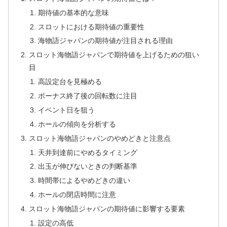
期待値の基本的な意味
スロットにおける期待値の重要性
海物語ジャパンの期待値が注目される理由
スロット海物語ジャパンで期待値を上げるための狙い
目
高設定台を見極める
ボーナス終了後の回転数に注目
イベント日を狙う
ホールの傾向を分析する
スロット海物語ジャパンのやめどきと注意点
天井到達前にやめるタイミング
出玉が伸びないときの判断基準
時間帯によるやめどきの違い
ホールの閉店時間に注意
スロット海物語ジャパンの期待値に影響する要素
設定の高低