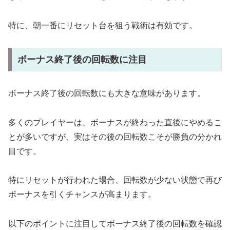
特に、朝一番にリセット台を狙う戦術は有効です。
ボーナス終了後の回転数に注目
ボーナス終了後の回転数にも大きな意味があります。
多くのプレイヤーは、ボーナスが終わった直後にやめるこ
とが多いですが、実はその後の回転数こそが勝負の分かれ
目です。
特にリセットが行われた場合、回転数が少ない状態で再び
ボーナスを引くチャンスが高まります。
以下のポイントに注目してボーナス終了後の回転数を確認