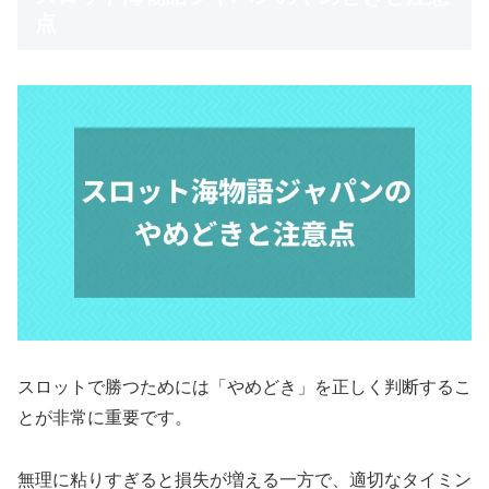
点
スロットで勝つためには「やめどき」を正しく判断するこ
とが非常に重要です。
無理に粘りすぎると損失が増える一方で、適切なタイミン