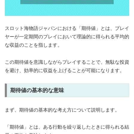
スロット海物語ジャパンにおける「期待値」とは、プレイ
ヤーが一定期間のプレイにおいて理論的に得られる平均的
な収益のことを指します。
この期待値を意識しながらプレイすることで、無駄な投資
を避け、効率的に収益を上げることが可能になります。
期待値の基本的な意味
まず、期待値の基本的な考え方について説明します。
「期待値」とは、ある行動を繰り返したときに得られる結