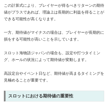
この計算式により、プレイヤーが得るべきリターンの期待
値がプラスであれば、理論上は長期的に利益を得ることが
できる可能性が高くなります。
一方、期待値がマイナスの場合は、プレイヤーが長期的に
損をする可能性が高いことを示しています。
スロット海物語ジャパンの場合も、設定や打つタイミン
グ、ホールの状況によって期待値が変動します。
高設定台やイベント日など、期待値が高まるタイミングを
見極めることが重要です。
スロットにおける期待値の重要性