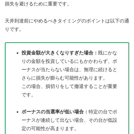
損失を避けるために重要です。
天井到達前にやめるべきタイミングのポイントは以下の通
りです。
投資金額が大きくなりすぎた場合：
既にかな
りの金額を投資しているにもかかわらず、ボ
ーナスが当たらない場合は、無理に続けると
さらに損失が膨らむ可能性があります。
この場合、損切りをして撤退することが重要
です。
ボーナスの当選率が低い場合：
特定の台でボ
ーナスが連続して出ない場合、その台が低設
定の可能性が高まります。