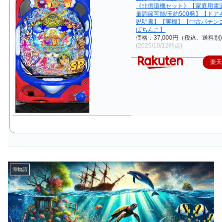
《非循環機セット》【家庭用電源
量調節可能/玉約500発】【ドア
説明書】【実機】【中古パチン
ぱちんこ】
価格：37,000円（税込、送料別)
(2025/10/12時点)
楽
海物語