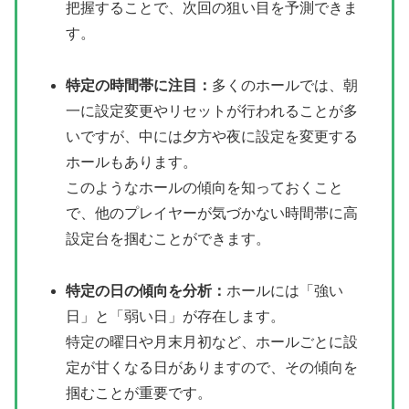
把握することで、次回の狙い目を予測できま
す。
特定の時間帯に注目：
多くのホールでは、朝
一に設定変更やリセットが行われることが多
いですが、中には夕方や夜に設定を変更する
ホールもあります。
このようなホールの傾向を知っておくこと
で、他のプレイヤーが気づかない時間帯に高
設定台を掴むことができます。
特定の日の傾向を分析：
ホールには「強い
日」と「弱い日」が存在します。
特定の曜日や月末月初など、ホールごとに設
定が甘くなる日がありますので、その傾向を
掴むことが重要です。