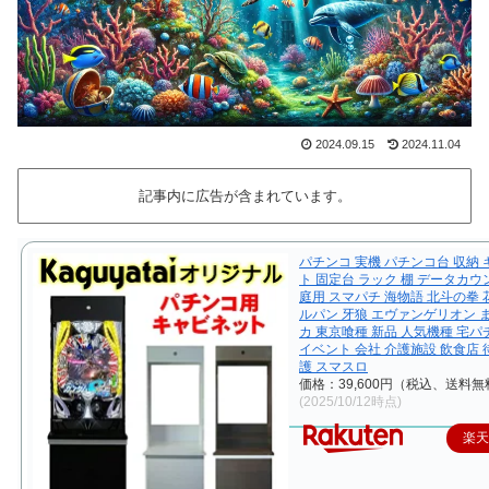
2024.09.15
2024.11.04
記事内に広告が含まれています。
パチンコ 実機 パチンコ台 収納
ト 固定台 ラック 棚 データカウ
庭用 スマパチ 海物語 北斗の拳
ルパン 牙狼 エヴァンゲリオン 
カ 東京喰種 新品 人気機種 宅パ
イベント 会社 介護施設 飲食店 
護 スマスロ
価格：39,600円（税込、送料無
(2025/10/12時点)
楽