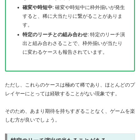
確変や時短中
: 確変や時短中に枠外揃いが発生
すると、稀に大当たりに繋がることがありま
す。
特定のリーチとの組み合わせ
: 特定のリーチ演
出と組み合わさることで、枠外揃いが当たり
に変わるケースも報告されています。
ただし、これらのケースは極めて稀であり、ほとんどのプ
レイヤーにとっては経験することがない現象です。
そのため、あまり期待を持ちすぎることなく、ゲームを楽
しむ方が良いでしょう。