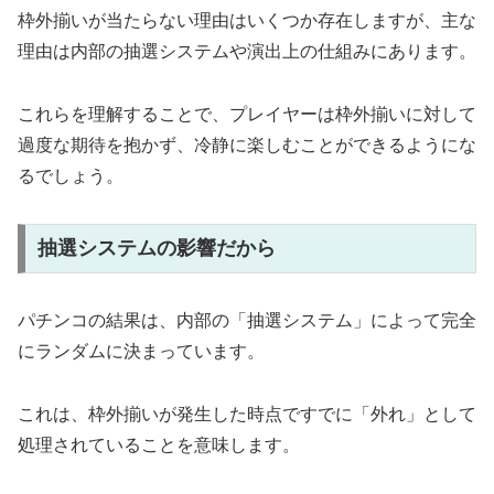
枠外揃いが当たらない理由はいくつか存在しますが、主な
理由は内部の抽選システムや演出上の仕組みにあります。
これらを理解することで、プレイヤーは枠外揃いに対して
過度な期待を抱かず、冷静に楽しむことができるようにな
るでしょう。
抽選システムの影響だから
パチンコの結果は、内部の「抽選システム」によって完全
にランダムに決まっています。
これは、枠外揃いが発生した時点ですでに「外れ」として
処理されていることを意味します。