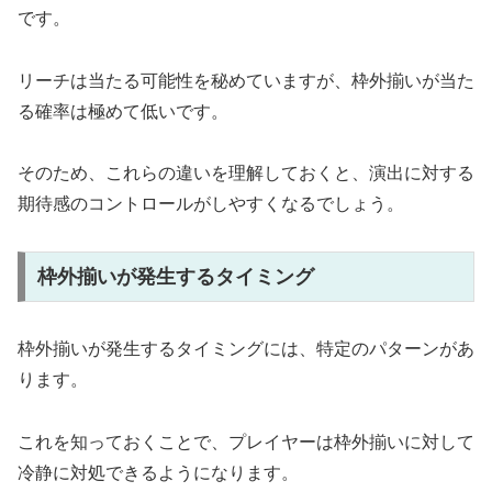
です。
リーチは当たる可能性を秘めていますが、枠外揃いが当た
る確率は極めて低いです。
そのため、これらの違いを理解しておくと、演出に対する
期待感のコントロールがしやすくなるでしょう。
枠外揃いが発生するタイミング
枠外揃いが発生するタイミングには、特定のパターンがあ
ります。
これを知っておくことで、プレイヤーは枠外揃いに対して
冷静に対処できるようになります。