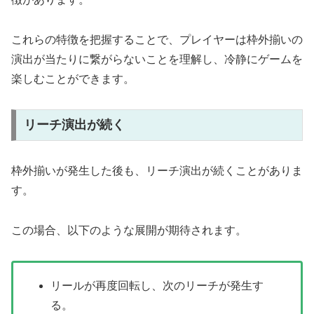
これらの特徴を把握することで、プレイヤーは枠外揃いの
演出が当たりに繋がらないことを理解し、冷静にゲームを
楽しむことができます。
リーチ演出が続く
枠外揃いが発生した後も、リーチ演出が続くことがありま
す。
この場合、以下のような展開が期待されます。
リールが再度回転し、次のリーチが発生す
る。