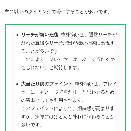
主に以下のタイミングで発生することが多いです。
リーチが続いた後
: 枠外揃いは、通常リーチが
外れた直後やリーチ演出が続いた際に出現す
ることが多いです。
これにより、プレイヤーは「次こそ当たるか
もしれない」と期待します。
大当たり前のフェイント
: 枠外揃いは、プレイ
ヤーに「あと一歩で当たり」と思わせるため
の演出としても利用されます。
このフェイントによって、期待感が高まりま
すが、実際にはほとんど外れに終わることが
多いです。