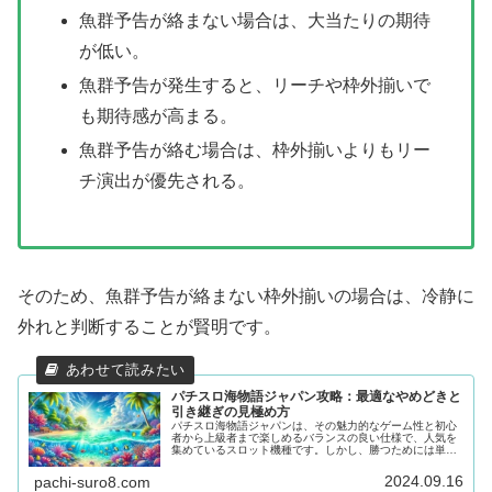
魚群予告が絡まない場合は、大当たりの期待
が低い。
魚群予告が発生すると、リーチや枠外揃いで
も期待感が高まる。
魚群予告が絡む場合は、枠外揃いよりもリー
チ演出が優先される。
そのため、魚群予告が絡まない枠外揃いの場合は、冷静に
外れと判断することが賢明です。
パチスロ海物語ジャパン攻略：最適なやめどきと
引き継ぎの見極め方
パチスロ海物語ジャパンは、その魅力的なゲーム性と初心
者から上級者まで楽しめるバランスの良い仕様で、人気を
集めているスロット機種です。しかし、勝つためには単に
プレイするだけではなく、適切な「やめどき」を見極め、
引き継ぎポイントを活用することが...
2024.09.16
pachi-suro8.com