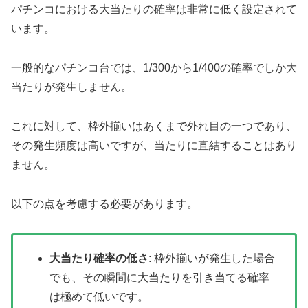
パチンコにおける大当たりの確率は非常に低く設定されて
います。
一般的なパチンコ台では、1/300から1/400の確率でしか大
当たりが発生しません。
これに対して、枠外揃いはあくまで外れ目の一つであり、
その発生頻度は高いですが、当たりに直結することはあり
ません。
以下の点を考慮する必要があります。
大当たり確率の低さ
: 枠外揃いが発生した場合
でも、その瞬間に大当たりを引き当てる確率
は極めて低いです。