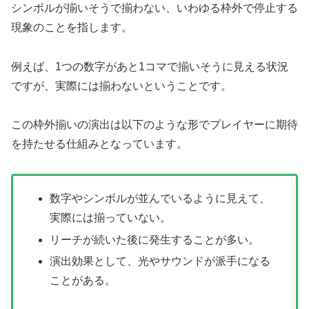
シンボルが揃いそうで揃わない、いわゆる枠外で停止する
現象のことを指します。
例えば、1つの数字があと1コマで揃いそうに見える状況
ですが、実際には揃わないということです。
この枠外揃いの演出は以下のような形でプレイヤーに期待
を持たせる仕組みとなっています。
数字やシンボルが並んでいるように見えて、
実際には揃っていない。
リーチが続いた後に発生することが多い。
演出効果として、光やサウンドが派手になる
ことがある。