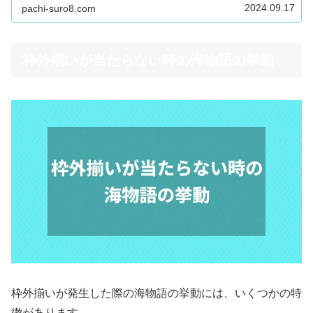
2024.09.17
pachi-suro8.com
枠外揃いが当たらない時の海物語の挙動
枠外揃いが発生した際の海物語の挙動には、いくつかの特
徴があります。