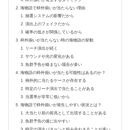
海物語で枠外揃いが当たらない理由
抽選システムの影響だから
演出上のフェイクだから
確率の低さが関係しているから
枠外揃いが当たらない時の海物語の挙動
リーチ演出が続く
サウンドや光の変化がある
魚群予告が絡まない場合が多い
海物語の枠外揃いが当たる可能性はあるのか？
例外的に当たるケースが存在する
特定のリーチ演出で当たることがある
当選率が非常に低いから
海物語で枠外揃いが発生しやすい状況とは？
大当たり前の前兆として出現することがある
魚群予告の後に出やすい
特定の演出パターンと組み合わさることが多い