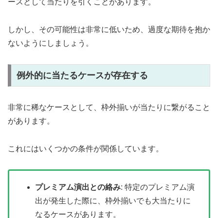
ースとして当たりを引くことがあります。
しかし、その可能性は非常に低いため、過度な期待を抱か
ないようにしましょう。
例外的に当たるケースが存在する
非常に稀なケースとして、枠外揃いが当たりに繋がること
があります。
これにはいくつかの条件が関係しています。
プレミアム演出との絡み
: 特定のプレミアム演
出が発生した際に、枠外揃いでも大当たりに
なるケースがあります。