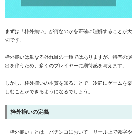
まずは「枠外揃い」が何なのかを正確に理解することが大
切です。
枠外揃いは単なる外れ目の一種ではありますが、特有の演
出を伴うため、多くのプレイヤーに期待感を与えます。
しかし、枠外揃いの本質を知ることで、冷静にゲームを楽
しむことができるようになるでしょう。
枠外揃いの定義
「枠外揃い」とは、パチンコにおいて、リール上で数字や