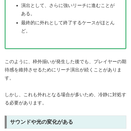
演出として、さらに強いリーチに進むことが
ある。
最終的に外れとして終了するケースがほとん
ど。
このように、枠外揃いが発生した後でも、プレイヤーの期
待感を維持させるためにリーチ演出が続くことがありま
す。
しかし、これも外れとなる場合が多いため、冷静に対処す
る必要があります。
サウンドや光の変化がある