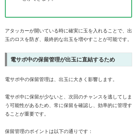
アタッカーが開いている時に確実に玉を入れることで、出
玉のロスを防ぎ、最終的な出玉を増やすことが可能です。
電サポ中の保留管理が出玉に直結するため
電サポ中の保留管理は、出玉に大きく影響します。
電サポ中に保留が少ないと、次回のチャンスを逃してしま
う可能性があるため、常に保留を確認し、効率的に管理す
ることが重要です。
保留管理のポイントは以下の通りです：