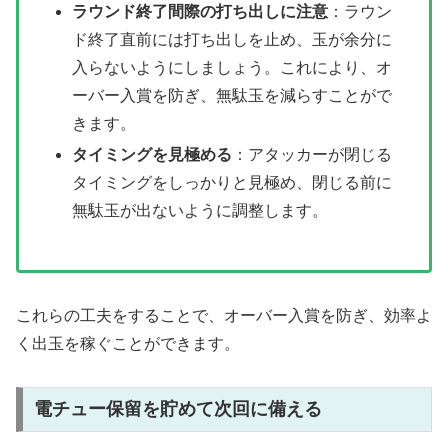
ラウンド終了間際の打ち出しに注意
：ラウン
ド終了直前には打ち出しを止め、玉が余分に
入らないようにしましょう。これにより、オ
ーバー入賞を防ぎ、無駄玉を減らすことがで
きます。
タイミングを見極める
：アタッカーが閉じる
タイミングをしっかりと見極め、閉じる前に
無駄玉が出ないように調整します。
これらの工夫をすることで、オーバー入賞を防ぎ、効率よ
く出玉を稼ぐことができます。
電チュー保留を貯めて次回に備える