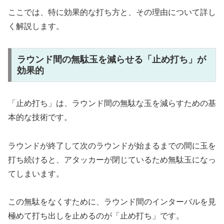
ここでは、特に効果的な打ち方と、その理由について詳し
く解説します。
ラウンド間の無駄玉を減らせる「止め打ち」が
効果的
「止め打ち」は、ラウンド間の無駄な玉を減らすための基
本的な技術です。
ラウンドが終了して次のラウンドが始まるまでの間に玉を
打ち続けると、アタッカーが閉じているため無駄玉になっ
てしまいます。
この無駄をなくすために、ラウンド間のインターバルを見
極めて打ち出しを止めるのが「止め打ち」です。