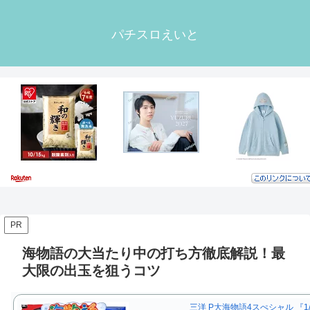
パチスロえいと
PR
海物語の大当たり中の打ち方徹底解説！最
大限の出玉を狙うコツ
三洋 P大海物語4スぺシャル 『1/3