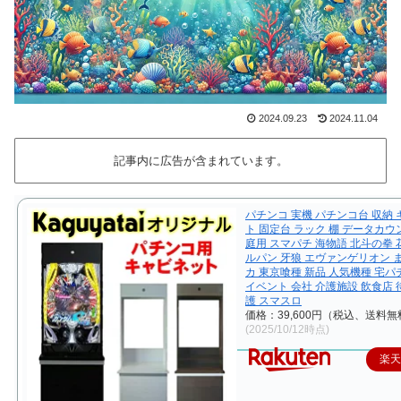
2024.09.23
2024.11.04
記事内に広告が含まれています。
パチンコ 実機 パチンコ台 収納
ト 固定台 ラック 棚 データカウ
庭用 スマパチ 海物語 北斗の拳
ルパン 牙狼 エヴァンゲリオン 
カ 東京喰種 新品 人気機種 宅パ
イベント 会社 介護施設 飲食店 
護 スマスロ
価格：39,600円（税込、送料無
(2025/10/12時点)
楽