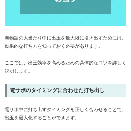
海物語の大当たり中に出玉を最大限に引き出すためには、
効果的な打ち方を知っておく必要があります。
ここでは、出玉効率を高めるための具体的なコツを詳しく
説明します。
電サポのタイミングに合わせた打ち出し
電サポ中に打ち出すタイミングを正しく合わせることで、
出玉を最大化することができます。