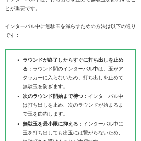
とが重要です。
インターバル中に無駄玉を減らすための方法は以下の通り
です：
ラウンドが終了したらすぐに打ち出しを止め
る
：ラウンド間のインターバル中は、玉がア
タッカーに入らないため、打ち出しを止めて
無駄玉を防ぎます。
次のラウンド開始まで待つ
：インターバル中
は打ち出しを止め、次のラウンドが始まるま
で玉を節約します。
無駄玉を最小限に抑える
：インターバル中に
玉を打ち出しても出玉には繋がらないため、