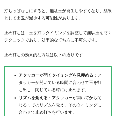
打ちっぱなしにすると、無駄玉が発生しやすくなり、結果
として出玉が減少する可能性があります。
止め打ちは、玉を打つタイミングを調整して無駄玉を防ぐ
テクニックであり、効率的な打ち方に不可欠です。
止め打ちの効果的な方法は以下の通りです：
アタッカーが開くタイミングを見極める
：ア
タッカーが開いている時間に合わせて玉を打
ち出し、閉じている時には止めます。
リズムを覚える
：アタッカーが開いてから閉
じるまでのリズムを覚え、そのタイミングに
合わせて止め打ちを行います。