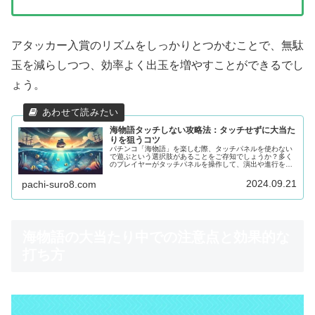
アタッカー入賞のリズムをしっかりとつかむことで、無駄
玉を減らしつつ、効率よく出玉を増やすことができるでし
ょう。
海物語タッチしない攻略法：タッチせずに大当た
りを狙うコツ
パチンコ「海物語」を楽しむ際、タッチパネルを使わない
で遊ぶという選択肢があることをご存知でしょうか？多く
のプレイヤーがタッチパネルを操作して、演出や進行を自
らコントロールしていますが、実はタッチしないことで得
られるメリットも少なくありません...
2024.09.21
pachi-suro8.com
海物語の大当たり中での注意点と効果的な
打ち方