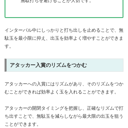
無駄打ちを避けることが大切です。
インターバル中にしっかりと打ち出しを止めることで、無
駄玉を最小限に抑え、出玉を効率よく増やすことができま
す。
アタッカー入賞のリズムをつかむ
アタッカーへの入賞にはリズムがあり、そのリズムをつか
むことができれば効率よく玉を入れることができます。
アタッカーの開閉タイミングを把握し、正確なリズムで打
ち出すことで、無駄玉を減らしながら最大限の出玉を狙う
ことができます。