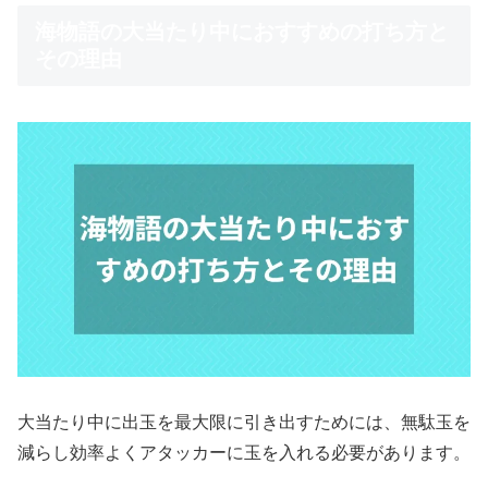
海物語の大当たり中におすすめの打ち方と
その理由
大当たり中に出玉を最大限に引き出すためには、無駄玉を
減らし効率よくアタッカーに玉を入れる必要があります。