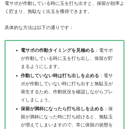
電サポが作動している時に玉を打ち出すと、保留が効率よ
く貯まり、無駄なく出玉を獲得できます。
具体的な方法は以下の通りです：
電サポの作動タイミングを見極める
：電サポ
が作動している時に玉を打ち出し、保留が貯
まるようにします。
作動していない時は打ち出しを止める
：電サ
ポが作動していない時に打ち出すと無駄玉が
発生するため、作動状況を確認しながらプレ
イしましょう。
保留が満杯になったら打ち出しを止める
：保
留が満杯になった時に打ち続けると、無駄玉
が増えてしまいますので、常に保留の状態を